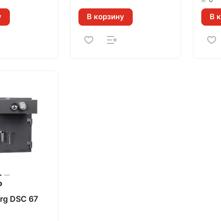
у
В корзину
В 
₽
rg DSC 67