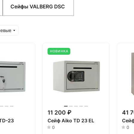
Сейфы VALBERG DSC
шевые
НОВИНКА
11 200 ₽
41 
 TD-23
Сейф Aiko TD 23 EL
Сейф
0
0