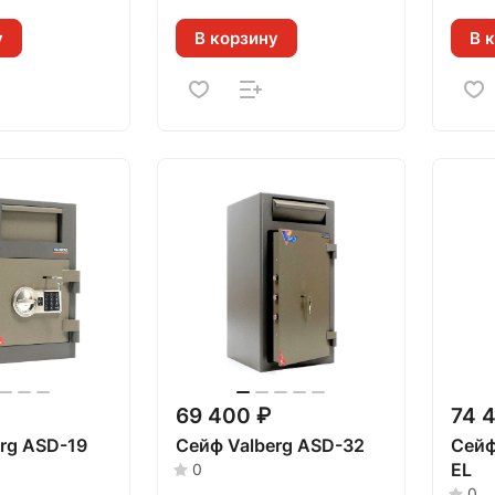
у
В корзину
В 
69 400 ₽
74 
rg ASD-19
Сейф Valberg ASD-32
Сейф
EL
0
0