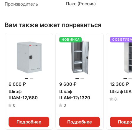
Пакс (Россия)
Производитель
Вам также может понравиться
НОВИНКА
СОВЕТУЕ
6 000 ₽
9 600 ₽
12 300 ₽
Шкаф
Шкаф
Шкаф ША
ШАМ-12/680
ШАМ-12/1320
0
0
0
Подробнее
Подробнее
Подро