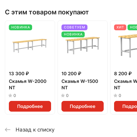
С этим товаром покупают
НОВИНКА
СОВЕТУЕМ
ХИТ
НО
НОВИНКА
13 300 ₽
10 200 ₽
8 200 ₽
Скамья W-2000
Скамья W-1500
Скамья W
NT
NT
NT
0
0
0
Подробнее
Подробнее
Подро
Назад к списку