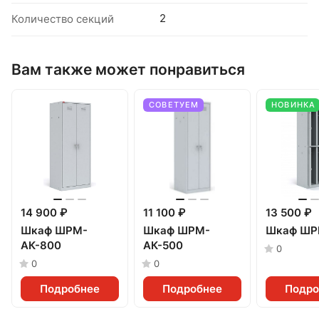
2
Количество секций
Вам также может понравиться
СОВЕТУЕМ
НОВИНКА
14 900 ₽
11 100 ₽
13 500 ₽
Шкаф ШРМ-
Шкаф ШРМ-
Шкаф ШР
АК-800
АК-500
0
0
0
Подробнее
Подробнее
Подро